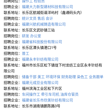
招聘岗位：
操作工
检验员
招聘企业：
福建大力新型建材科技有限公司
联系地址：长乐区航城街道洋屿村（鑫通码头内）
招聘岗位：
统计文员
售后
会计
招聘企业：
福建兴航机械铸造有限公司
联系地址：长乐区文武砂镇三站
招聘岗位：
研发
办公室
招聘企业：
福建省科技股份有限公司
联系地址：长乐区潭头镇港口1号
招聘岗位：
普工
招聘企业：
福建永丰针纺有限公司
联系地址：福州市长乐区松下镇垅下村龙纺工业区永丰针纺有
限公司
招聘岗位：
储备干部
美工
环境环保
财务助理
染色工
业务跟单
招聘企业：
福建元成豆业有限公司
联系地址：福州滨海工业区松下片区
招聘岗位：
车间操作工
牵引车司机
油库仓管员
招聘企业：
福建省长乐市欣美针纺有限公司
联系地址：长乐市湖南镇鹏陈路3号