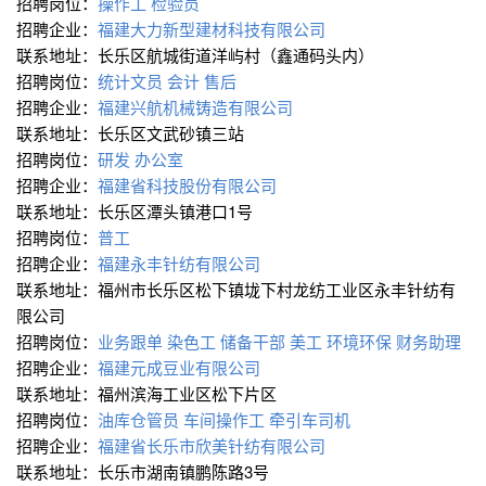
招聘岗位：
操作工
检验员
招聘企业：
福建大力新型建材科技有限公司
联系地址：长乐区航城街道洋屿村（鑫通码头内）
招聘岗位：
统计文员
会计
售后
招聘企业：
福建兴航机械铸造有限公司
联系地址：长乐区文武砂镇三站
招聘岗位：
研发
办公室
招聘企业：
福建省科技股份有限公司
联系地址：长乐区潭头镇港口1号
招聘岗位：
普工
招聘企业：
福建永丰针纺有限公司
联系地址：福州市长乐区松下镇垅下村龙纺工业区永丰针纺有
限公司
招聘岗位：
业务跟单
染色工
储备干部
美工
环境环保
财务助理
招聘企业：
福建元成豆业有限公司
联系地址：福州滨海工业区松下片区
招聘岗位：
油库仓管员
车间操作工
牵引车司机
招聘企业：
福建省长乐市欣美针纺有限公司
联系地址：长乐市湖南镇鹏陈路3号