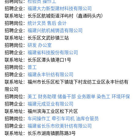
招聘岗位：
检验员
操作工
招聘企业：
福建大力新型建材科技有限公司
联系地址：长乐区航城街道洋屿村（鑫通码头内）
招聘岗位：
统计文员
售后
会计
招聘企业：
福建兴航机械铸造有限公司
联系地址：长乐区文武砂镇三站
招聘岗位：
研发
办公室
招聘企业：
福建省科技股份有限公司
联系地址：长乐区潭头镇港口1号
招聘岗位：
普工
招聘企业：
福建永丰针纺有限公司
联系地址：福州市长乐区松下镇垅下村龙纺工业区永丰针纺有
限公司
招聘岗位：
美工
财务助理
储备干部
业务跟单
染色工
环境环保
招聘企业：
福建元成豆业有限公司
联系地址：福州滨海工业区松下片区
招聘岗位：
车间操作工
牵引车司机
油库仓管员
招聘企业：
福建省长乐市欣美针纺有限公司
联系地址：长乐市湖南镇鹏陈路3号