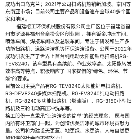
成功出口乌克兰；2021年公司扫路机热销新加坡、泰国等
东南亚市场；目前公司主要产品和设备遍布全球40多个国
家和地区。
福建榕工环保机械股份有限公司主厂区位于福建省福
州市罗源县福州台商投资区创业园 ，拥有钣金冲压车间、
喷涂车间、焊接车间以及总装车间，专注于研发和生产多
功能扫路机、道路清洁机等环保清洁设备。公司于2022年
成功研发生产了世界上首台纯电动太阳能锂电扫路机RG-
TEV8240，该车型具有高续航、作业效率高、太阳能转发
效率高等特点，积极响应了 国家提倡的“绿色、环保、节
能”的要求。
目前公司主要产品有RG-TEV8240太阳能锂电扫路机、
RG-DEV8240多媒体扫路机、RG-EV8240纯电动扫路
机、RG-8240多功能扫路机（燃油版）、RG-3150小型扫
路机及三轮电动高压冲洗车等。
榕工股份一直秉承“让清洁变的简单”的经营理念， 愿与国
内所有环卫部门一起，为创造优美洁净的城市环境贡献力
量。公司将为建设天更蓝、地更绿、水更清，人与自然更
加和谐的社会而不懈努力！